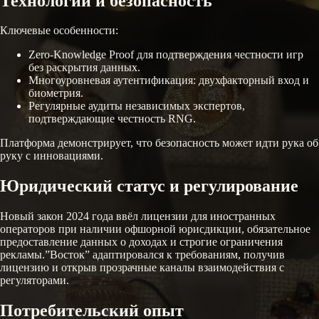
Технологии и безопасность
Ключевые особенности:
Zero‑Knowledge Proof для подтверждения честности игр
без раскрытия данных.
Многоуровневая аутентификация: двухфакторный вход и
биометрия.
Регулярные аудиты независимых экспертов,
подтверждающие честность RNG.
Платформа демонстрирует, что безопасность может идти рука об
руку с инновациями.
Юридический статус и регулирование
Новый закон 2024 года ввёл лицензии для иностранных
операторов при наличии офшорной юрисдикции, обязательное
предоставление данных о доходах и строгие ограничения
рекламы.”Восток” адаптировался к требованиям, получив
лицензию и открыв прозрачные каналы взаимодействия с
регуляторами.
Потребительский опыт