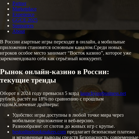
Partner
Marketplace
Experience
GGCE 2025
Supporters
About
В России азартные игры переходят в онлайн, а мобильные
приложения становятся основным каналом.Среди новых
игроков особое место занимает “Восток казино”, которое уже
зарекомендовало себя как серьёзный конкурент.
Рынок онлайн‑казино в России:
текущие тренды
Оборот в 2024 году превысил 5 млрд
launchyourbusiness.net
рублей, растёт на 18% по сравнению с прошлым
годом.Ключевые драйверы:
Удобство: игры доступны в любой точке мира через
мобильное приложение и веб‑версию.
Разнообразие: от слотов до живых игр с крупье.
bestonlinebookmakers.com
предлагает безопасные платежи
и мгновенные выводы средств Безопасность: современные