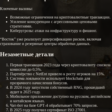
Ключевые вызовы:
Возможные ограничения на криптовалютные транзакции.
Усиление конкуренции с агрессивными ценовыми
стратегиями.
Киберугрозы: атаки на инфраструктуру и фишинг.
“Восток” уже реализует диверсификацию рисков, включая
страхование и резервные центры обработки данных.
Незаметные детали
Первая транзакция 2023 года через криптовалюту снизила
комиссии до 0,5%.
Партнёрство с NetEnt привело к росту игроков на 15%.
Система лояльности использует blockchain для
прозрачного начисления бонусов.
В 2024 году запустили собственный RNG, прошедший
аудит в 2025 году.
Мобильное приложение доступно на русском, английском
и китайском языках.
Чат‑бот на базе GPT‑4 обрабатывает 70% запросов.
В 2025 году получил сертификат ISO 27001.