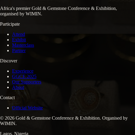
Africa's premier Gold & Gemstone Conference & Exhibition,
organised by WIMIN.
Participate
Attend
Exhibit
Masterclass
Partner
Discover
Experience
GGCE 2025
Our Supporters
About
Contact
Official Website
© 2026
Gold & Gemstone Conference & Exhibition.
Organised by
WIMIN.
Lagos, Nigeria