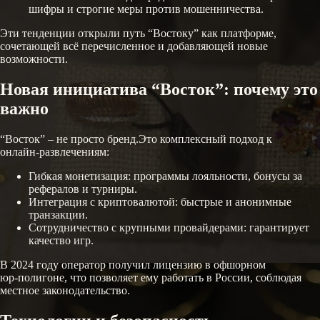
шифры и строгие меры против мошенничества.
Эти тенденции открыли путь “Востоку” как платформе,
сочетающей всё перечисленное и добавляющей новые
возможности.
Новая инициатива “Восток”: почему это
важно
“Восток” – не просто бренд.Это комплексный подход к
онлайн‑развлечениям:
Гибкая монетизация: программы лояльности, бонусы за
рефералов и турниры.
Интеграция с криптовалютой: быстрые и анонимные
транзакции.
Сотрудничество с крупными провайдерами: гарантирует
качество игр.
В 2024 году оператор получил лицензию в офшорном
юр‑полигоне, что позволяет ему работать в России, соблюдая
местное законодательство.